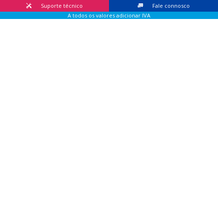
Suporte técnico
Fale connosco
A todos os valores adicionar IVA
© 2026 Lis Sistemas, Lda. Todos os direitos reservados |
Livro
de Reclamações