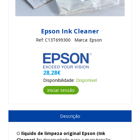
Epson Ink Cleaner
Ref: C13T699300
Marca: Epson
28,28€
Disponibilidade:
Disponível
Iniciar sessão
Descrição
O
líquido de limpeza original Epson (Ink
Cleaner)
foi desenvolvido para a manutenção