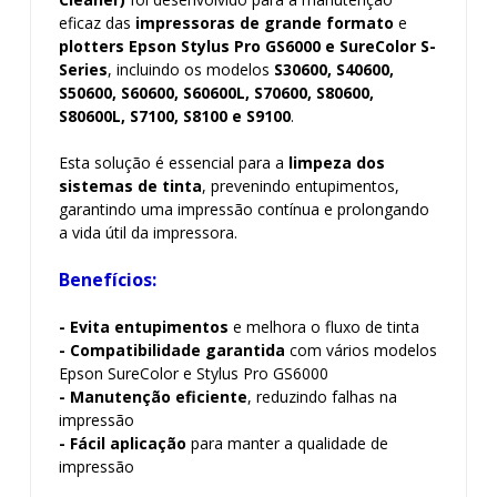
eficaz das
impressoras de grande formato
e
plotters Epson Stylus Pro GS6000 e SureColor S-
Series
, incluindo os modelos
S30600, S40600,
S50600, S60600, S60600L, S70600, S80600,
S80600L, S7100, S8100 e S9100
.
Esta solução é essencial para a
limpeza dos
sistemas de tinta
, prevenindo entupimentos,
garantindo uma impressão contínua e prolongando
a vida útil da impressora.
Benefícios:
- Evita entupimentos
e melhora o fluxo de tinta
- Compatibilidade garantida
com vários modelos
Epson SureColor e Stylus Pro GS6000
- Manutenção eficiente
, reduzindo falhas na
impressão
- Fácil aplicação
para manter a qualidade de
impressão