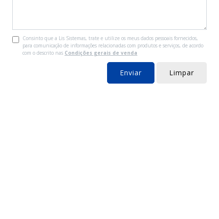
Consinto que a Lis Sistemas, trate e utilize os meus dados pessoais fornecidos,
para comunicação de informações relacionadas com produtos e serviços, de acordo
com o descrito nas
Condições gerais de venda
Enviar
Limpar