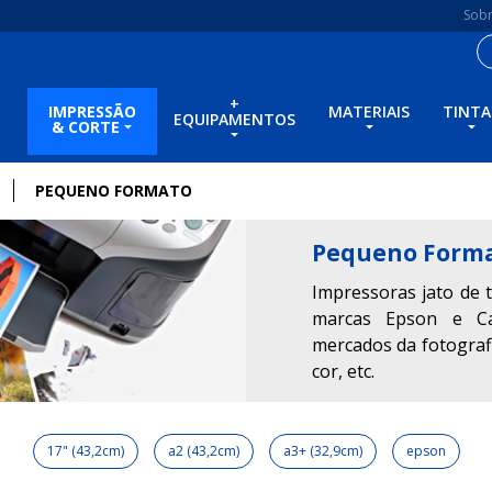
Sob
+
IMPRESSÃO
MATERIAIS
TINTA
EQUIPAMENTOS
& CORTE
PEQUENO FORMATO
Pequeno Form
Impressoras jato de 
marcas Epson e C
mercados da fotografia
cor, etc.
17" (43,2cm)
a2 (43,2cm)
a3+ (32,9cm)
epson