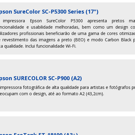
pson SureColor SC-P5300 Series (17")
 impressora Epson SureColor P5300 apresenta pretos mai
uncionalidade e usabilidade melhoradas, bem como um design c
ilizadores profissionais beneficiarão de uma gama de cores otimi
e revestimento das imagens a preto (BEO) e modo Carbon Black p
ta qualidade. Inclui funcionalidade Wi-Fi.
pson SURECOLOR SC-P900 (A2)
impressora fotográfica de alta qualidade para artistas e fotógrafos p
reocupam com o design, até ao formato A2 (43,2cm).
pson EcoTank ET-18100 (A3+)