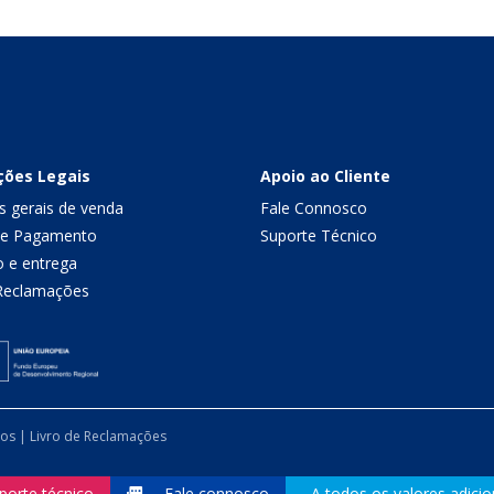
ções Legais
Apoio ao Cliente
s gerais de venda
Fale Connosco
de Pagamento
Suporte Técnico
o e entrega
 Reclamações
dos |
Livro de Reclamações
porte técnico
Fale connosco
A todos os valores adicio