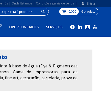
|
|
|
re nós
Onde Estamos
Condições gerais de venda
Entrar
0,00€
0
produto
S
OPORTUNIDADES
SERVIÇOS
ato
tinta à base de água (Dye & Pigment) das
anon. Gama de impressoras para os
, fine art, decoração, cartelaria, prova de