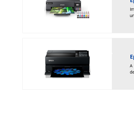
Im
um
E
A
de