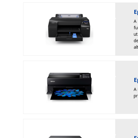
E
A
f
ut
d
al
E
A 
p
E