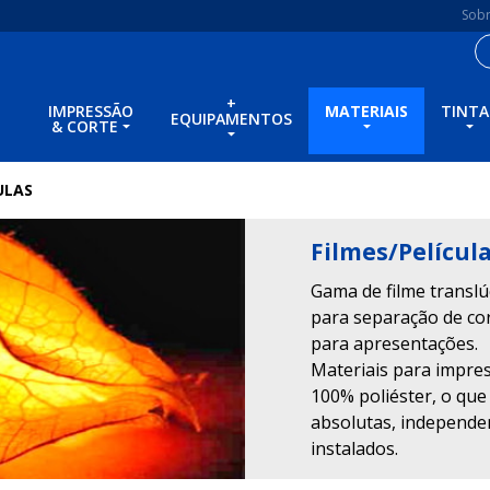
Sob
+
IMPRESSÃO
MATERIAIS
TINTA
EQUIPAMENTOS
& CORTE
ULAS
Filmes/Películ
Gama de filme translúc
para separação de cor
para apresentações.
Materiais para impres
100% poliéster, o que
absolutas, independ
instalados.