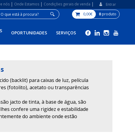
|
|
|
re nós
Onde Estamos
Condições gerais de venda
Entrar
0,00€
0
produto
S
OPORTUNIDADES
SERVIÇOS
as
ido (backlit) para caixas de luz, película
es (fotolito), acetato ou transparências
são jacto de tinta, à base de água, são
 lhes confere uma rigidez e estabilidade
entemente do ambiente onde estão