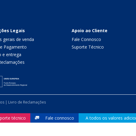
ções Legais
Apoio ao Cliente
s gerais de venda
Fale Connosco
de Pagamento
Suporte Técnico
o e entrega
 Reclamações
dos |
Livro de Reclamações
porte técnico
Fale connosco
A todos os valores adicio