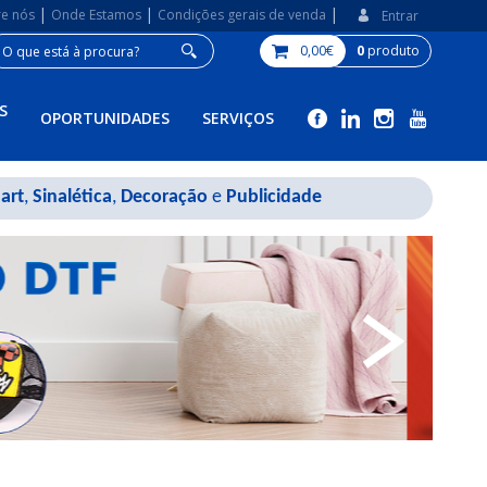
|
|
|
re nós
Onde Estamos
Condições gerais de venda
Entrar
0,00€
0
produto
S
OPORTUNIDADES
SERVIÇOS
art
,
Sinalética
,
Decoração
e
Publicidade