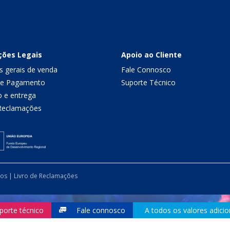
ções Legais
Apoio ao Cliente
s gerais de venda
Fale Connosco
de Pagamento
Suporte Técnico
o e entrega
 Reclamações
dos |
Livro de Reclamações
porte técnico
Fale connosco
A todos os valores adicio