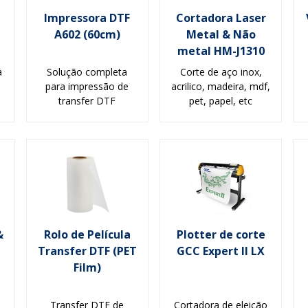
Impressora DTF
Cortadora Laser
A602 (60cm)
Metal & Não
metal HM-J1310
a
Solução completa
Corte de aço inox,
para impressão de
acrilico, madeira, mdf,
transfer DTF
pet, papel, etc
&
Rolo de Película
Plotter de corte
Transfer DTF (PET
GCC Expert II LX
Film)
Transfer DTF de
Cortadora de eleição