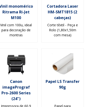
Vinil monomérico
Cortadora Laser
Ritrama Ri-Jet
HM-SMT1815 (2
M100
cabeças)
Vinil com 100u, ideal
Corte têxtil - Peça e
para decoração de
Rolo (1,80x1,50m
montras
com mesa)
Canon
Papel LS Transfer
imagePrograf
90g
Pro-2600 Series
(24")
Impressora de 60,9
Papel para