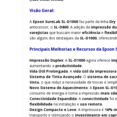
Visão Geral:
A
Epson SureLab SL-D1000
faz parte da linha
Dry
antecessor, o
SL-D800
. A adição da
impressão du
varejistas
que buscam maior
eficiência
e
flexibi
são alguns dos destaques da
SL-D1000
, oferecen
Principais Melhorias e Recursos da Epson
Impressão Duplex
: A
SL-D1000
agora oferece
im
aumentando a
produtividade
.
Vida Útil Prolongada
: A
vida útil da impressora
Sistema de Tinta Avançado
: O
sistema de saco
tinta
, o que reduz a necessidade de trocas e simpli
Novo Sistema de Aquecimento
: A
Epson SL-D1
consumo de energia e torna a impressão
mais sil
Conectividade Expandida
: A
conectividade
foi 
flexibilidade
na instalação e
uso remoto
.
Design Compacto e Leve
: A impressora é
16% m
transporte e otimizando o
investimento em capi