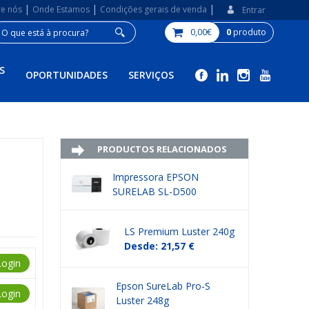
|
|
|
re nós
Onde Estamos
Condições gerais de venda
Entrar
0,00€
0
produto
S
OPORTUNIDADES
SERVIÇOS
PRODUCTOS RELACIONADOS
Impressora EPSON
SURELAB SL-D500
LS Premium Luster 240g
Desde: 21,57 €
Login
Epson SureLab Pro-S
Login
Luster 248g