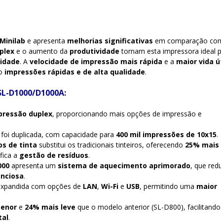
 Minilab
e apresenta
melhorias significativas
em comparação co
plex
e o aumento da
produtividade
tornam esta impressora ideal 
lidade
. A
velocidade de impressão mais rápida
e a
maior vida út
do
impressões rápidas e de alta qualidade
.
 SL-D1000/D1000A:
pressão duplex
, proporcionando mais opções de impressão e
foi duplicada, com capacidade para
400 mil impressões de 10x15
.
s de tinta
substitui os tradicionais tinteiros, oferecendo
25% mais
fica a
gestão de resíduos
.
000
apresenta um
sistema de aquecimento aprimorado
, que red
enciosa
.
expandida com opções de
LAN
,
Wi-Fi
e
USB
, permitindo uma
maior
enor
e
24% mais leve
que o modelo anterior (SL-D800), facilitando
tal
.