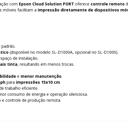
gração com
Epson Cloud Solution PORT
oferece
controle remoto
d
os móveis facilitam a
impressão diretamente de dispositivos mó
 padrão.
tico
(disponível no modelo SL-D1000A, opcional no SL-D1000).
 espaço de instalação.
is tinta
, resultando em menos trocas.
bilidade
e
menor manutenção
.
pph
para
impressões 15x10 cm
.
de trabalho eficiente.
nor consumo de energia e operação silenciosa.
 e controle de produção remota.