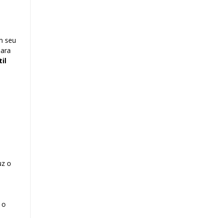
m seu
para
il
uz o
 o