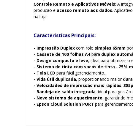
Controle Remoto e Aplicativos Móveis
: A inte
produção e
acesso remoto aos dados
. Aplicativ
na loja.
Características Principais:
- Impressão Duplex
com rolo
simples 65mm
por
- Cassete de 100 folhas A4
para
duplex automá
- Design compacto e leve
, ideal para otimizar o
- Sistema de tinta com sacos de tinta
-
25% ma
- Tela LCD
para fácil gerenciamento.
- Vida útil duplicada
, proporcionando maior
dura
- Velocidades de impressão mais rápidas
:
385
- Bandeja de saída integrada
, ideal para gestão 
- Novo sistema de aquecimento
, garantindo me
- Epson Cloud Solution PORT
para gerenciamento