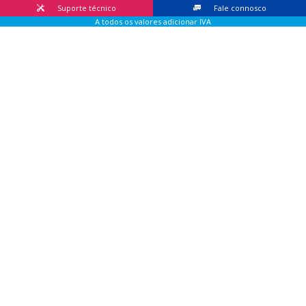
Suporte técnico
Fale connosco
A todos os valores adicionar IVA
© 2026 Lis Sistemas, Lda. Todos os direitos reservados |
Livro
de Reclamações