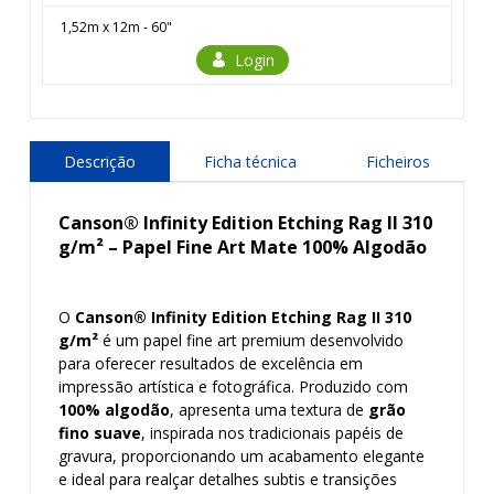
1,52m x 12m - 60"
Login
Descrição
Ficha técnica
Ficheiros
Canson® Infinity Edition Etching Rag II 310
g/m² – Papel Fine Art Mate 100% Algodão
O
Canson® Infinity Edition Etching Rag II 310
g/m²
é um papel fine art premium desenvolvido
para oferecer resultados de excelência em
impressão artística e fotográfica. Produzido com
100% algodão
, apresenta uma textura de
grão
fino suave
, inspirada nos tradicionais papéis de
gravura, proporcionando um acabamento elegante
e ideal para realçar detalhes subtis e transições