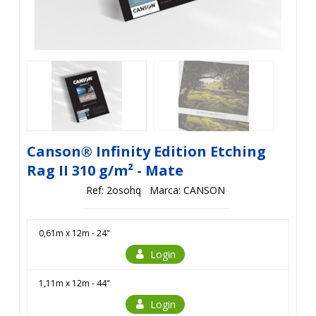
Canson® Infinity Edition Etching
Rag II 310 g/m² - Mate
Ref: 2osohq
Marca: CANSON
0,61m x 12m - 24"
Login
1,11m x 12m - 44"
Login