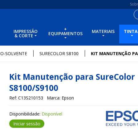
Sob
+
IMPRESSÃO
MATERIAIS
TINTA
EQUIPAMENTOS
& CORTE
CO-SOLVENTE
SURECOLOR S8100
KIT MANUTENÇÃO PA
Kit Manutenção para SureColor
S8100/S9100
Ref: C13S210153
Marca: Epson
Disponibilidade:
Disponível
Iniciar sessão