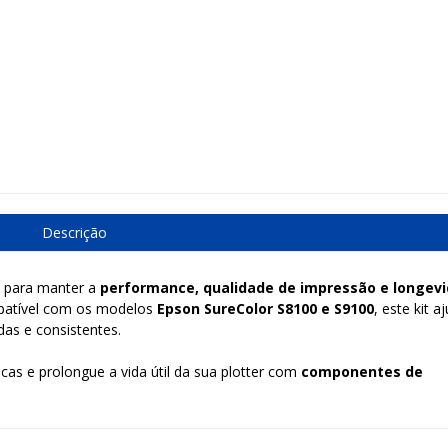
Descrição
l para manter a
performance, qualidade de impressão e longev
patível com os modelos
Epson SureColor S8100 e S9100
, este kit a
das e consistentes.
as e prolongue a vida útil da sua plotter com
componentes de