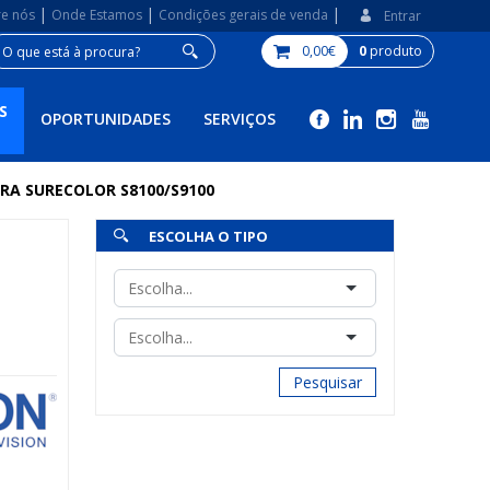
|
|
|
re nós
Onde Estamos
Condições gerais de venda
Entrar
0,00€
0
produto
S
OPORTUNIDADES
SERVIÇOS
RA SURECOLOR S8100/S9100
ESCOLHA O TIPO
Pesquisar