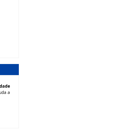
idade
juda a