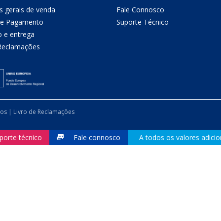
s gerais de venda
Fale Connosco
de Pagamento
Suporte Técnico
o e entrega
 Reclamações
dos |
Livro de Reclamações
porte técnico
Fale connosco
A todos os valores adicio