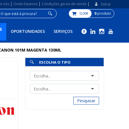
|
|
|
re nós
Onde Estamos
Condições gerais de venda
Entrar
0,00€
0
produto
S
OPORTUNIDADES
SERVIÇOS
 CANON 101M MAGENTA 130ML
ESCOLHA O TIPO
Pesquisar