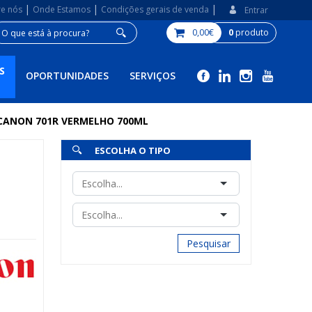
|
|
|
re nós
Onde Estamos
Condições gerais de venda
Entrar
0,00€
0
produto
S
OPORTUNIDADES
SERVIÇOS
 CANON 701R VERMELHO 700ML
ESCOLHA O TIPO
Pesquisar