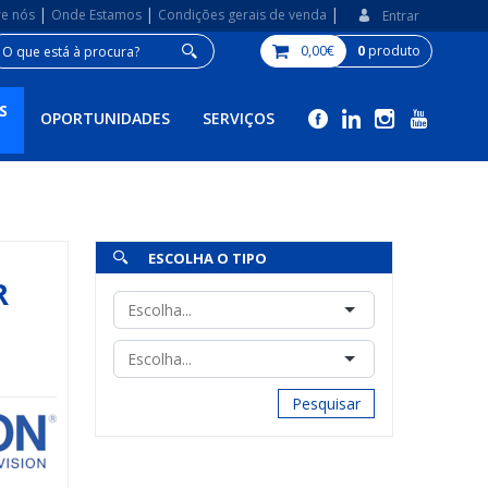
|
|
|
re nós
Onde Estamos
Condições gerais de venda
Entrar
0,00€
0
produto
S
OPORTUNIDADES
SERVIÇOS
ESCOLHA O TIPO
R
Pesquisar