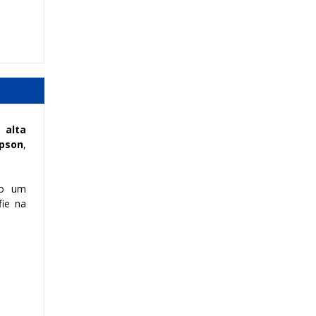
 alta
Epson
,
do um
fie na