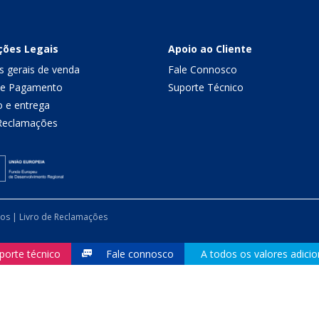
ções Legais
Apoio ao Cliente
s gerais de venda
Fale Connosco
de Pagamento
Suporte Técnico
o e entrega
 Reclamações
dos |
Livro de Reclamações
porte técnico
Fale connosco
A todos os valores adicio