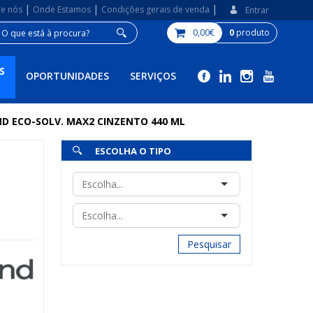
|
|
|
re nós
Onde Estamos
Condições gerais de venda
Entrar
0,00€
0
produto
S
OPORTUNIDADES
SERVIÇOS
D ECO-SOLV. MAX2 CINZENTO 440 ML
ESCOLHA O TIPO
Pesquisar