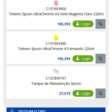
C13T603600
Tinteiro Epson UltraChrome K3 Vivid Magenta Claro 220ml
105,35€
Login
C13T603400
Tinteiro Epson UltraChrome K3 Amarelo 220ml
105,35€
Login
C12C890191
Tanque de Manutenção Epson
27,57€
Login
ESCOLHA O TIPO